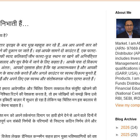
About Me
ा निभाती हैं…
ा है
?
Market. I am A
तार ड्राइव के बाद भूख महसूस कर रहे हैं...अब आप अपनी कार को
(ARN- 97669 
की दुकान पर जाते हैं। वहां आपके सामने दो काउंटर हैं
,
एक फास्ट-
Distributor (A
स्वाद कलिकाएँ/जीभ फास्ट-फूड स्थान पर खाने की अनियंत्रित
includes Inves
ाद और सूप कैफे में जाने के लिए कहता है। आपके पास दो विकल्प
Management an
 अंततः
,
आपको एहसास होता है कि यह अस्वास्थ्यकर है और आपकी
qualification
 साथ तर्क करते हैं और अगले काउंटर पर स्वस्थ विकल्प चुनते हैं
,
(GARP, USA), C
Products. I am
ैं और अपने लिए एक स्वस्थ और संतोषजनक भोजन प्राप्त करते हैं।
Funds Distribu
Financial Edu
ो हमारा आवेगशील और चिंतित दिमाग तत्काल/तेज संतुष्टि खोजने की
(National Cent
िश्चित रिटर्न की पेशकश करता है
,
तो हम जोखिमों को समझे बिना उसे
RBI, SEBI, IR
कि इक्विटी बाज़ार में सुधार हो रहा है लेकिन यह चिंतित मन इस बदलाव से
View my compl
त बेचना चाहता है।
तित मन
को अपने तर्कसंगत दिमाग
पर हावी होने देने से आने वाले दिनों में
Blog Archive
गपूर्ण धन संबंधी निर्णयों के परिणामों से निपटना कठिन निर्णय लेने और
►
2026
(14)
►
2025
(25)
 विजेता लेखक डैनियल कन्नमैन सहज ज्ञान युक्त भविष्यवाणियों को वश