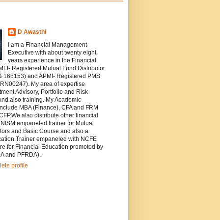
D Awasthi
I am a Financial Management
Executive with about twenty eight
years experience in the Financial
MFI- Registered Mutual Fund Distributor
& 168153) and APMI- Registered PMS
PRN00247). My area of expertise
tment Advisory, Portfolio and Risk
d also training. My Academic
s include MBA (Finance), CFA and FRM
FP.We also distribute other financial
 NISM empaneled trainer for Mutual
tors and Basic Course and also a
cation Trainer empaneled with NCFE
re for Financial Education promoted by
DA and PFRDA).
ete profile