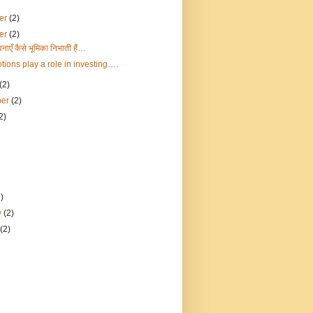
er
(2)
er
(2)
ावनाएँ कैसे भूमिका निभाती हैं…
ions play a role in investing….
(2)
ber
(2)
2)
2)
y
(2)
y
(2)