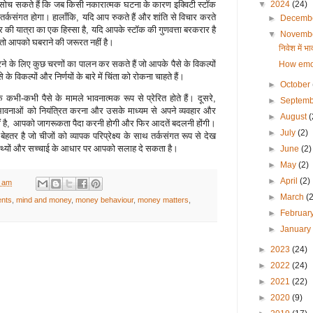
: आप सोच सकते हैं कि जब किसी नकारात्मक घटना के कारण इक्विटी स्टॉक
▼
2024
(24)
 तर्कसंगत होगा। हालाँकि
,
यदि आप रुकते हैं और शांति से विचार करते
►
Decemb
की यात्रा का एक हिस्सा है
,
यदि आपके स्टॉक की गुणवत्ता बरकरार है
▼
Novemb
तो आपको घबराने की जरूरत नहीं है।
निवेश में भ
े के लिए कुछ चरणों का पालन कर सकते हैं जो आपके पैसे के विकल्पों
How emot
े विकल्पों और निर्णयों के बारे में चिंता को रोकना चाहते हैं।
►
October
भी-कभी पैसे के मामले भावनात्मक रूप से प्रेरित होते हैं। दूसरे
,
►
Septem
ावनाओं को नियंत्रित करना और उसके माध्यम से अपने व्यवहार और
►
August
(
 है
,
आपको जागरूकता पैदा करनी होगी और फिर आदतें बदलनी होंगी।
►
July
(2)
 बेहतर है जो चीजों को व्यापक परिप्रेक्ष्य के साथ तर्कसंगत रूप से देख
तथ्यों और सच्चाई के आधार पर आपको सलाह दे सकता है।
►
June
(2)
►
May
(2)
►
April
(2)
0 am
►
March
(
ents
,
mind and money
,
money behaviour
,
money matters
,
►
Februar
►
Januar
►
2023
(24)
►
2022
(24)
►
2021
(22)
►
2020
(9)